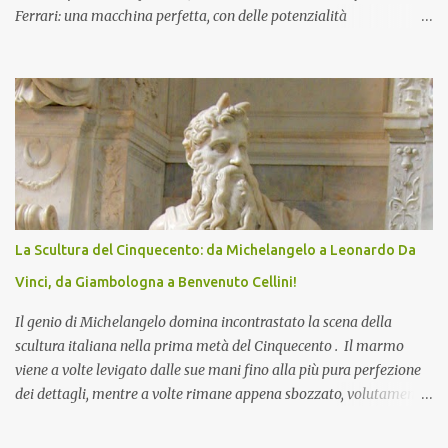
Ferrari: una macchina perfetta, con delle potenzialità
praticamente illimitate. Pensa che con una piccola dose di
carburante, l'ossigeno del sangue e un pò di glucosio, ha la capacità
di elaborare circa 30 miliardi d’informazioni il secondo. L’essere
umano conosce tutto del funzionamento degli organi del suo
corpo, in realtà, sul cervello non conosciamo molto. Senza scendere
in particolari troppo scientifici (sarei la persona meno adatta),
vorrei aiutarti a capire i suoi meccanismi fondamentali per
portarti alla consapevolezza di quanto sia importante, anzi
fondamentale, in tutti i giorni della nostra vita, di come la diriga e,
La Scultura del Cinquecento: da Michelangelo a Leonardo Da
perché no, di come poter imparare ad utilizzarlo in modo migliore.
Prima di tutto comincio con l’affermare che il cervello è la nostra
Vinci, da Giambologna a Benvenuto Cellini!
centrale operat...
Il genio di Michelangelo domina incontrastato la scena della
scultura italiana nella prima metà del Cinquecento . Il marmo
viene a volte levigato dalle sue mani fino alla più pura perfezione
dei dettagli, mentre a volte rimane appena sbozzato, volutamente
incompleto. Nei suoi capolavori, dal David ( Galleria
dell'Accademia , Firenze) alle Tombe dei Medici (S. Lorenzo,