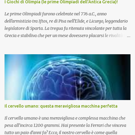
I Giochi di Olimpia (le prime Olimpiadi dell'Antica Grecia)!
(successivamente, la cultura micenea greca...
Le prime Olimpiadi furono celebrate nel 776 a.C., anno
dell'armistizio tra Iftos, re di Pisa nell'Elide, e Licurgo, leggendario
legislatore di Sparta. La tregua fu ritenuta vincolante per tutta la
Grecia e stabiliva che per un mese dovessero placarsi le rivalità tra
i vari Stati greci per permettere agli atleti di partecipare ai giochi .
Inoltre si decise che le Olimpiadi si tenessero ogni quattro anni
nella città di Olimpia nell'Elide e che fossero poste sotto l'alto
patrocinio di Zeus . Alle gare partecipavano atleti da ogni parte
del mondo greco, uomini e donne, ma solo al pubblico maschile era
consentito assistere alle gare. I vincitori venivano premiati con
serti di alloro e godevano di una enorme fama in tutta la Grecia.
Durante la dominazione romana i giochi furono celebrati a Roma
nell'anno 80 a.C. per volere di Silla . Ebbero poi un nuovo periodo di
Il cervello umano: questa meravigliosa macchina perfetta
fioritura con Augusto e i primi imperatori. Interrotti una prima
volta per l'invasione degli Er...
Il cervello umano è una meravigliosa e complessa macchina che
pesa all’incirca 1200 grammi. Hai presente la Ferrari che vinceva
tutto un paio d’anni fa? Ecco, il nostro cervello è come quella