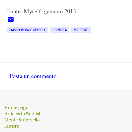
Fonte: Myself, gennaio 2013
DAVID BOWIE MYSELF
LONDRA
MOSTRE
Posta un commento
C
o
m
Home page
m
Articles in English
Mente & Cervello
e
Mostre