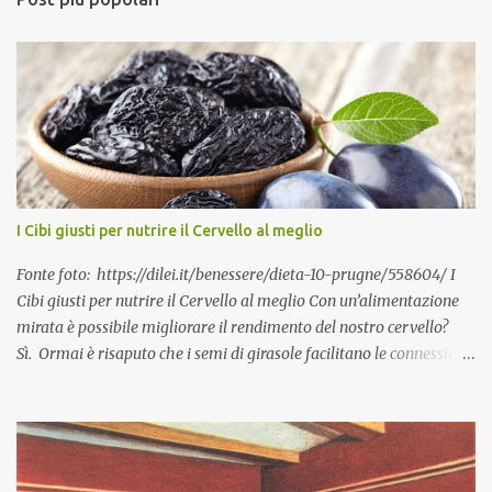
I Cibi giusti per nutrire il Cervello al meglio
Fonte foto: https://dilei.it/benessere/dieta-10-prugne/558604/ I
Cibi giusti per nutrire il Cervello al meglio Con un’alimentazione
mirata è possibile migliorare il rendimento del nostro cervello?
Sì. Ormai è risaputo che i semi di girasole facilitano le connessioni
tra neuroni. Le prugne secche aiutano la memoria. Le albicocche
fanno bene alla vista. Insomma, se Ti abitui a mangiare i cibi
giusti, nutri il Tuo cervello al meglio. La nutrizionista Deborah
Colson , dell’Istituto Food for the Brain di Londra – che studia il
rapporto tra l’alimentazione e le prestazioni intellettuali – ha